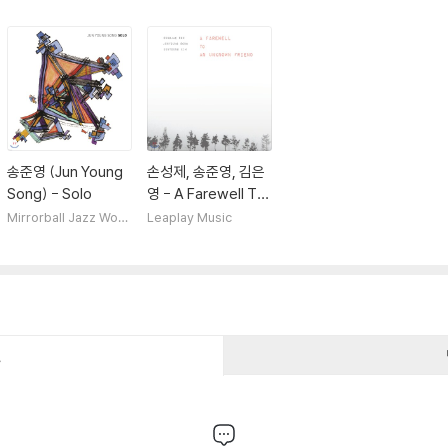
송준영 (Jun Young
손성제, 송준영, 김은
Song) - Solo
영 - A Farewell To
An Unknown Frien
Mirrorball Jazz Worl
Leaplay Music
d
d
건