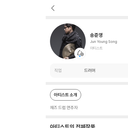
송준영
아티스트
송준영
Jun Young Song
아티스트
직업
드러머
아티스트 소개
재즈 드럼 연주자
아티스트의 전체작품