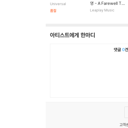
영 - A Farewell To
Universal
An Unknown Frien
Leaplay Music
품절
d
아티스트에게 한마디
댓글
0
고객센