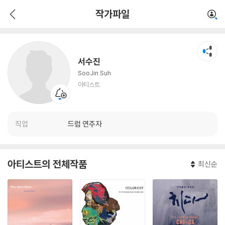
서수진
작가파일
아티스트
서수진
SooJin Suh
아티스트
직업
드럼 연주자
아티스트의 전체작품
최신순