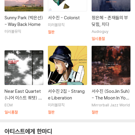
Sunny Park (박은선)
서수진 - Colorist
정은혜 - 존재들의 부
- Way Back Home
딪힘, 치다
미러볼뮤직
미러볼뮤직
Audioguy
절판
일시품절
Near East Quartet
서수진 2집 - Strang
서수진 (SooJin Suh)
(니어 이스트 쿼텟) -
e Liberation
- The Moon In Your
Near East Quartet
Hand
ECM
미러볼뮤직
Mirrorball Jazz World
일시품절
절판
절판
아티스트에게 한마디