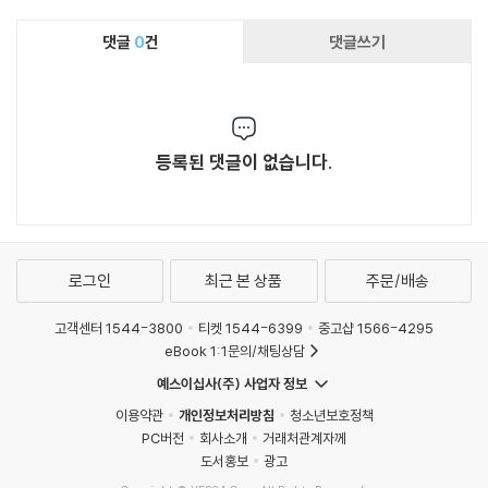
댓글
0
건
댓글쓰기
등록된 댓글이 없습니다.
로그인
최근 본 상품
주문/배송
고객센터 1544-3800
티켓 1544-6399
중고샵 1566-4295
eBook 1:1문의/채팅상담
예스이십사(주) 사업자 정보
이용약관
개인정보처리방침
청소년보호정책
PC버전
회사소개
거래처관계자께
도서홍보
광고