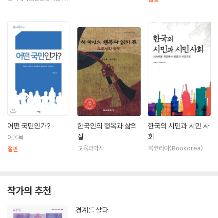
희대학교출판부)
어떤 국민인가?
한국인의 행복과 삶의
한국의 시민과 시민 사
질
회
여울목
교육과학사
북코리아(Bookorea)
절판
작가의 추천
경계를 살다