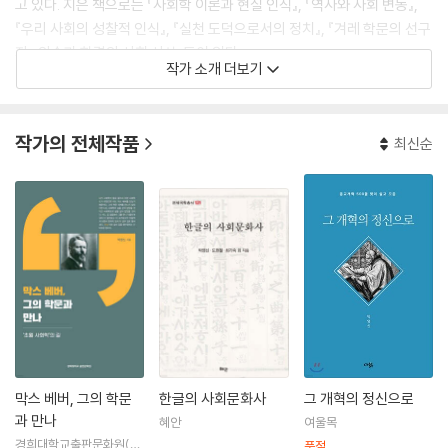
고 있다. 지은 책으로는 『사회학 이론과 현실 인식』, 『역사와 사회 변동』,
『우리 사회의 성찰적 인식』, 『실천 도덕으로서의 정치』, 『겨레 학문의 선구
자 : 외솔과 한결의 사회 사상』등이 있다.
작가 소개 더보기
작가의 전체작품
최신순
막스 베버, 그의 학문
한글의 사회문화사
그 개혁의 정신으로
과 만나
혜안
여울목
경희대학교출판문화원(경
품절