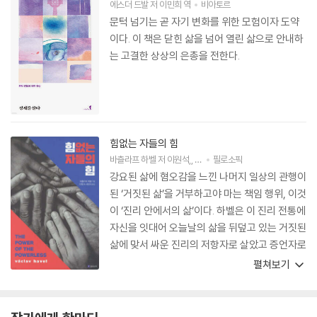
에스더 드발
저
이민희
역
비아토르
문턱 넘기는 곧 자기 변화를 위한 모험이자 도약
이다. 이 책은 닫힌 삶을 넘어 열린 삶으로 안내하
는 고결한 상상의 은총을 전한다.
힘없는 자들의 힘
바츨라프 하벨
저
이원석
,
서민아
필로소픽
역
강요된 삶에 혐오감을 느낀 나머지 일상의 관행이
된 ‘거짓된 삶’을 거부하고야 마는 책임 행위, 이것
이 ‘진리 안에서의 삶’이다. 하벨은 이 진리 전통에
자신을 잇대어 오늘날의 삶을 뒤덮고 있는 거짓된
삶에 맞서 싸운 진리의 저항자로 살았고 증언자로
살았다.
펼쳐보기