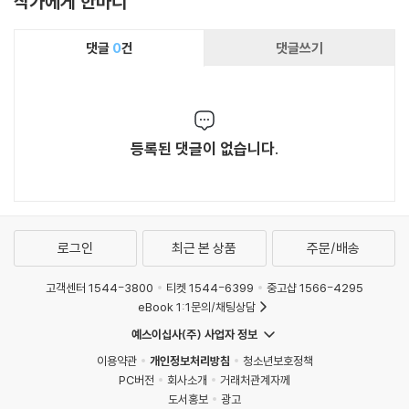
작가에게 한마디
댓글
0
건
댓글쓰기
등록된 댓글이 없습니다.
로그인
최근 본 상품
주문/배송
고객센터 1544-3800
티켓 1544-6399
중고샵 1566-4295
eBook 1:1문의/채팅상담
예스이십사(주) 사업자 정보
이용약관
개인정보처리방침
청소년보호정책
PC버전
회사소개
거래처관계자께
도서홍보
광고