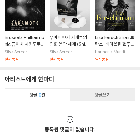
Brussels Philharmo
우메바야시 시게루의
Liza Ferschtman 브
nic 류이치 사카모토
영화 음악 세계 (Shig
람스: 바이올린 협주곡
영화음악 [관현악 연주
eru Umebayashi -
/ 수크: 환상곡 (Brah
Silva Screen
Silva Screen
Harmonia Mundi
반] (Ryuichi Sakam
Music For Film) [화
ms: Violin Concert
일시품절
일시품절
일시품절
oto: Music For Fil
이트 컬러 2LP]
o / Suk: Fantasy O
m)
p.24)
아티스트에게 한마디
댓글
0
건
댓글쓰기
등록된 댓글이 없습니다.