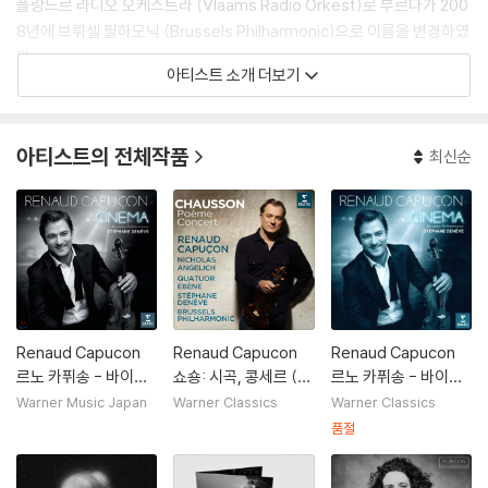
플랑드르 라디오 오케스트라 (Vlaams Radio Orkest)로 부르다가 200
8년에 브뤼셀 필하모닉 (Brussels Philharmonic)으로 이름을 변경하였
다.
아티스트 소개 더보기
(2002년에 창단한 브뤼셀 필하모닉 오케스트라와 다릅니다.)
아티스트의 전체작품
최신순
Renaud Capucon
Renaud Capucon
Renaud Capucon
르노 카퓌송 - 바이올
쇼숑: 시곡, 콩세르 (C
르노 카퓌송 - 바이올
린으로 연주한 영화음
hausson: Poeme C
린으로 연주한 영화음
Warner Music Japan
Warner Classics
Warner Classics
악 (Cinema) [UHQC
oncert)
악 (Cinema)
품절
D]