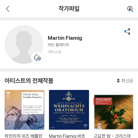
Martin Flamig
작가파일
아티스트
Martin Flamig
마틴 플래미히
아티스트
아티스트의 전체작품
최신순
하인리히 쉬츠 베를린
Martin Flamig 바흐:
고요한 밤 - 크리스마