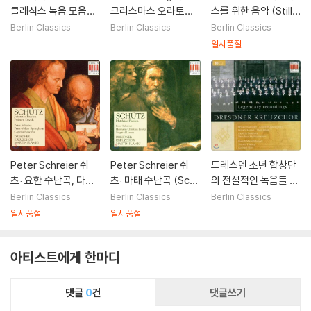
클래식스 녹음 모음집
크리스마스 오라토리
스를 위한 음악 (Stille
(Heinrich Schutz E
오 (Bach: Christma
Nacht - Music for C
Berlin Classics
Berlin Classics
Berlin Classics
dition)
s Oratorio, BWV24
hristmas Time)
일시품절
8)
Peter Schreier 쉬
Peter Schreier 쉬
드레스덴 소년 합창단
츠: 요한 수난곡, 다비
츠: 마태 수난곡 (Sch
의 전설적인 녹음들 (D
드 시편 (Schutz: Joh
utz: Matthaus Pass
resdner Kreuzchor
Berlin Classics
Berlin Classics
Berlin Classics
annes Passion SW
ion SWV479)
- Legendary Recor
일시품절
일시품절
V481, Psalmen Dav
dings)
ids)
아티스트에게 한마디
댓글
0
건
댓글쓰기