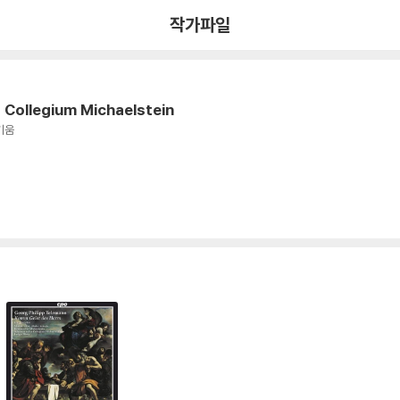
chaelstein
작가파일
Collegium Michaelstein
기움