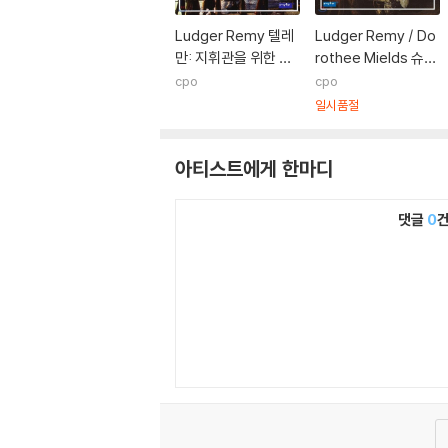
Ludger Remy 텔레
Ludger Remy / Do
만: 지휘관을 위한 음
rothee Mields 슈퇼
악 1724년 (Telema
첼: 두 개의 세레나타
cpo
cpo
nn: Kapitansmusik
(Stolzel: Two Sere
일시품절
1724 - Freuet euc
natas)
h des Herrn)
아티스트에게 한마디
댓글
0