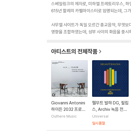
스베일링크의 제자로, 미하엘 프레토리우스, 하인
615년 할레의 카펠마이스터로 임명되는데, 그가
사무엘 샤이트가 독일 오르간 종교음악, 무엇보다
영향을 조합하였는데, 성부 사이의 화음을 중시
아티스트의 전체작품
Giovanni Antonini
헬무트 발햐 DG, 필립
하이든 2032 프로젝
스, Archiv 녹음 전집
트 19집 - 교향곡 52
(Helmut Walcha -
Outhere Music
Universal
번, 44번 '슬픔', 108
Complete Recordi
일시품절
번 (Haydn 2032, V
ngs On Archiv Pro