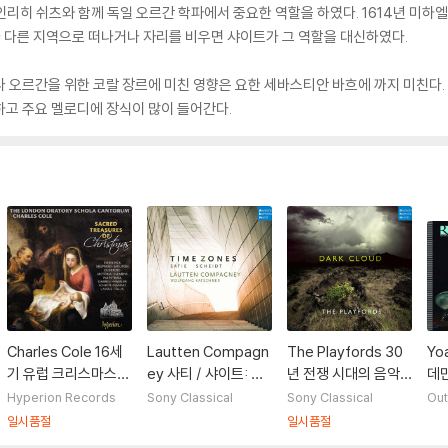
리히 쉬츠와 함께 독일 오르간 학파에서 중요한 역할을 하였다. 1614년 미하
 다른 지역으로 떠나거나 자리를 비우면 샤이트가 그 역할을 대신하였다.
 오르간을 위한 코랄 장르에 미친 영향은 요한 세바스티안 바흐에 까지 미친다
하고 주요 멜로디에 장식이 많이 들어간다.
Charles Cole 16세
Lautten Compagn
The Playfords 30
Yo
기 유럽 크리스마스
ey 사티 / 샤이트: 타
년 전쟁 시대의 음악
데만
다성음악 모음집 (Sa
임 존 (Erik Satie / S
(Dark Cloud)
코드
Hyperion Records
Sony Classical
Sony Classical
Out
cred Treasures of
amuel Scheidt: Ti
na 
일시품절
일시품절
Christmas)
me Zone)
e)