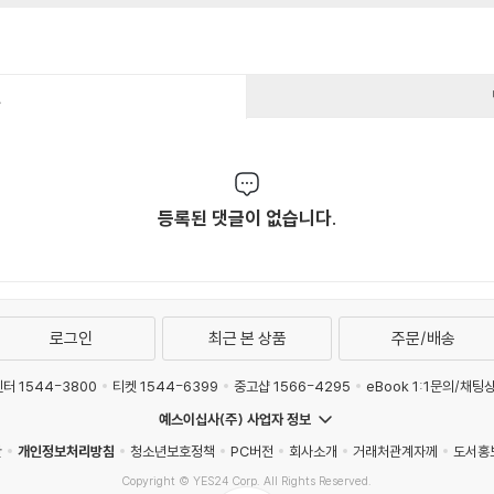
건
등록된 댓글이 없습니다.
로그인
최근 본 상품
주문/배송
터 1544-3800
티켓 1544-6399
중고샵 1566-4295
eBook 1:1문의/채팅
예스이십사(주) 사업자 정보
관
개인정보처리방침
청소년보호정책
PC버전
회사소개
거래처관계자께
도서홍
Copyright © YES24 Corp. All Rights Reserved.