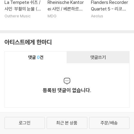
La Tempete 쉬츠 /
Rheinische Kantor
Flanders Recorder
샤인: 부활의 눈물 (Sc
ei 샤인 / 베른하르트 /
Quartet 5 - 리코더
hutz / Schein: Larm
차하우 / 피셔: 독일 바
앙상블로 듣는 다양한
Outhere Music
MDG
Aeolus
es De Resurrectio
로크 합창 & 미사곡 모
음악 (5 [five] - Rec
n)
음집 (Chorale Mass
order Consort Musi
es & Sacred Conce
c)
아티스트에게 한마디
rtos)
댓글
0
건
댓글쓰기
등록된 댓글이 없습니다.
로그인
최근 본 상품
주문/배송