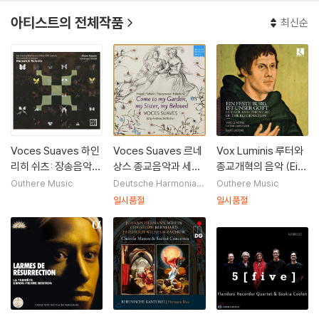
아티스트의 전체작품
최신순
Voces Suaves 하인
Voces Suaves 르네
Vox Luminis 루터와
리히 쉬츠: 장송음악
상스 종교음악과 세속
종교개혁의 음악 (Ein
(Heinrich Schutz: G
음악 작품집 - 보체스
Feste Burg ist Uns
Outhere Music
Deutsche Harmonia
Outhere Music
Mundi (DHM)
erman Funeral Musi
수아베스 (Come to
er Gott - Luther an
일시품절
일시품절
c of the 17th Centu
My Garden)
d the Music of the
ry - Musikalische E
Reformation)
xequien)