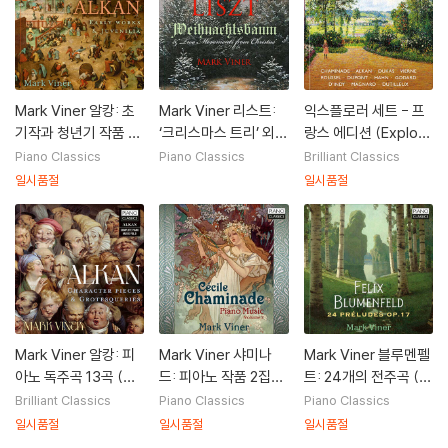
Mark Viner 알캉: 초
Mark Viner 리스트:
익스플로러 세트 - 프
기작과 청년기 작품 (A
‘크리스마스 트리’ 외
랑스 에디션 (Explore
lkan: Early Works &
(Liszt: Weihnachts
r Set: French Editio
Piano Classics
Piano Classics
Brilliant Classics
Juvenilia)
baum & Two Move
n)
일시품절
일시품절
ments from Christ
mas)
Mark Viner 알캉: 피
Mark Viner 샤미나
Mark Viner 블루멘펠
아노 독주곡 13곡 (Alk
드: 피아노 작품 2집
트: 24개의 전주곡 (F
an: Character Piec
(Chaminade: Piano
elix Blumenfeld: 24
Brilliant Classics
Piano Classics
Piano Classics
es & Grotesquerie
Music, Volume 2)
Preludes Op.17)
일시품절
일시품절
일시품절
s)