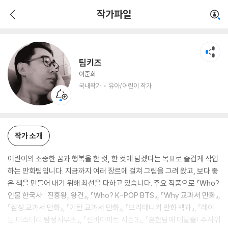
팀키즈
작가파일
국내작가
유아/어린이 작가
팀키즈
이준희
국내작가
유아/어린이 작가
작가 소개
어린이의 소중한 꿈과 행복을 한 컷, 한 컷에 담겠다는 목표로 즐겁게 작업
하는 만화팀입니다. 지금까지 여러 장르에 걸쳐 그림을 그려 왔고, 보다 좋
은 책을 만들어 내기 위해 최선을 다하고 있습니다. 주요 작품으로 『Who?
인물 한국사 : 진흥왕, 왕건』, 『Who? K-POP BTS』, 『Why 교과서 만화』,
『삼성 교과서 만화』, 『기탄 교과서 만화』, 『브리태니커 만화 백과』, 『레이
튼 미스터리 탐정사무소』, 『신비아파트 시즌3』, 『흔한남매 대탈출! 주사위