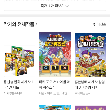
게임북』 등이 있고, 현재 [생각쟁이], [독서평설 아이]에 연재 중입니다.
작가 소개 더보기
작가의 전체작품
최신순
용선생 만화 세계사 1
타키 포오 서바이벌 과
흔한남매 세계사 탐험
~4권 세트
학 퀴즈쇼 1
대 6 이슬람 세계
사회평론주니어
대원씨아이(단행)(대원키
주니어김영사
즈)