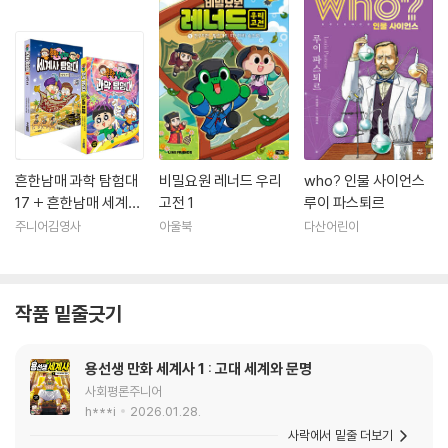
흔한남매 과학 탐험대
비밀요원 레너드 우리
who? 인물 사이언스
17 + 흔한남매 세계사
고전 1
루이 파스퇴르
탐험대 6 최신간 세트
주니어김영사
아울북
다산어린이
작품 밑줄긋기
용선생 만화 세계사 1 : 고대 세계와 문명
사회평론주니어
h***i
2026.01.28.
사락에서 밑줄 더보기