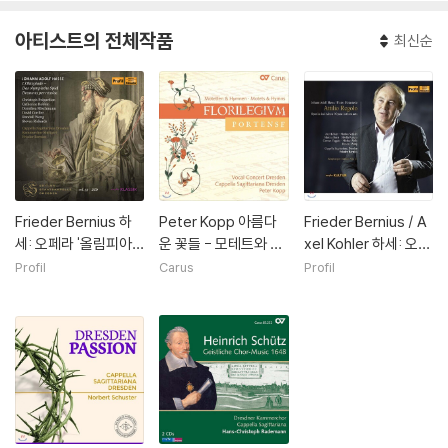
아티스트의 전체작품
최신순
Frieder Bernius 하
Peter Kopp 아름다
Frieder Bernius / A
세: 오페라 '올림피아
운 꽃들 - 모테트와 찬
xel Kohler 하세: 오페
데' (Hasse: L`Olimpi
가 (Florilegium Port
라 '아틸리오 레골로' -
Profil
Carus
Profil
ade)
ense - Motets & H
악셀 쾰러, 카펠라 자
ymns) 페터 코프
기타리아나 드레스덴
(Johann Adolph Ha
sse: Attilio Regolo)