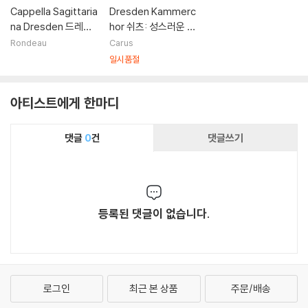
Cappella Sagittaria
Dresden Kammerc
na Dresden 드레스
hor 쉬츠: 성스러운 합
덴 궁정의 수난곡 - 페
창음악 - 드레스덴 실
Rondeau
Carus
란다: 마가 수난곡 / 쉬
내 합창단 (Schutz: G
일시품절
츠 / 요한 샤인 (Dres
eistliche Chor-Mus
den Passion - Marc
ic 1648 Op. 11, SWV
아티스트에게 한마디
o Peranda: Markus
369-397)
-Passion / Heinrich
Schutz) 카펠라 자기
댓글
0
건
댓글쓰기
타리아나 드레스덴
등록된 댓글이 없습니다.
로그인
최근 본 상품
주문/배송