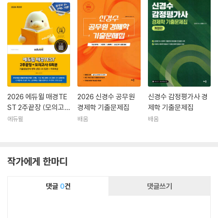
2026 에듀윌 매경TE
2026 신경수 공무원
신경수 감정평가사 경
ST 2주끝장 (모의고
경제학 기출문제집
제학 기출문제집
사 6회분+무료특강)
에듀윌
배움
배움
작가에게 한마디
댓글
0
건
댓글쓰기