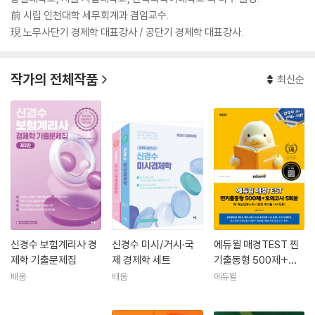
前 시립 인천대학 세무회계과 겸임교수.
現 노무사단기 경제학 대표강사 / 공단기 경제학 대표강사.
작가의 전체작품
최신순
신경수 보험계리사 경
신경수 미시/거시·국
에듀윌 매경TEST 찐
제학 기출문제집
제 경제학 세트
기출동형 500제+모
의고사 5회분
배움
배움
에듀윌