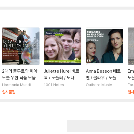
2대의 플루트와 피아
Juliette Hurel 바르
Anna Besson 베토
Em
노를 위한 작품 모음
톡 / 도플러 / 도나니:
벤 / 쿨라우 / 도플러:
도플
집 (Doppler and Ku
플루트와 피아노를 위
민요에 의한 플루트
플
Harmonia Mundi
1001 Notes
Outhere Music
Far
hlau: Romantic an
한 작품 (Bartok / D
변주곡 (Beethoven
타,
일시품절
일
d Virtuoso Music f
oppler / Dohnanyi:
/ Kuhlau / Doppler:
opp
or Flutes and Pian
Music for Flute an
Variations on Folk
s)
o)
d Piano)
Songs)
건