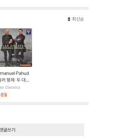
최신순
manuel Pahud
러 형제: 두 대의
루트를 위한 소나
ao Classics
 전원 환상곡 외 (D
시품절
ler Discoverie
댓글쓰기