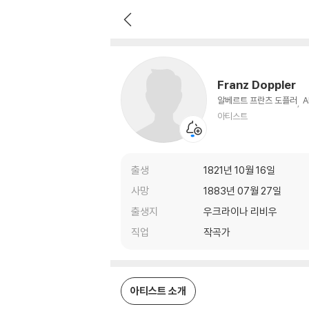
Franz Doppler
아티스트
Franz Doppler
알베르트 프란츠 도플러
A
아티스트
출생
1821년 10월 16일
사망
1883년 07월 27일
출생지
우크라이나 리비우
직업
작곡가
아티스트 소개