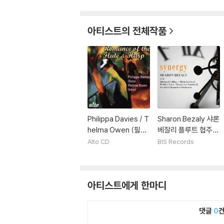
아티스트의 전체작품
Philippa Davies / T
Sharon Bezaly 샤론
helma Owen (필리
베잘리 플루트 협주곡
파 데이비스 / 델마 오
집 (Synergy)
Alto CD
BIS Records
웬) - 플루트와 하프
를 위한 로망스 (Rom
ance of the Flute
아티스트에게 한마디
& Harp)
댓글
0