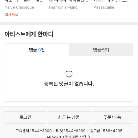
(Ellis Island)
협주곡, 루마니아 협주
의 피아노 작품들 - 전
Naive Classique
Harmonia Mundi
Passacaille
곡, 피아노 협주곡 (Li
주곡,간주곡,후주곡
일시품절
geti: Violin Concert
(Preludes, Interlud
o, Concert Roman
es, Postludes - Ch
아티스트에게 한마디
esc, Piano Concert
opin / Ligeti / Debu
o)
ssy / Kurtag)
댓글
0
건
댓글쓰기
등록된 댓글이 없습니다.
로그인
최근 본 상품
주문/배송
고객센터 1544-3800
티켓 1544-6399
중고샵 1566-4295
eBook 1:1문의/채팅상담