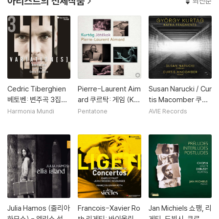
아티스트의 전체작품
최신순
Cedric Tiberghien
Pierre-Laurent Aim
Susan Narucki / Cur
베토벤: 변주곡 3집
ard 쿠르탁: 게임 (Kur
tis Macomber 쿠르
(리게티, 쿠르탁) (Be
tag: Jatekok)
타그: ‘카프카 단편’ O
Harmonia Mundi
Pentatone
AVIE Records
ethoven: Complet
p.24 (Kurtag: Kafk
e Variations For Pia
a Fragments)
no, Vol. 3 (ligeti, Ku
rtag))
Julia Hamos (줄리아
Francois-Xavier Ro
Jan Michiels 쇼팽, 리
하모스) - 엘리스 섬
th 리게티: 바이올린
게티, 드뷔시, 쿠르탁