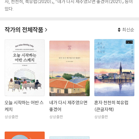
자, 천천히, 북유럽(2020)』, 『네가 다시 제주였으면 좋겠어(2021)』 등이
있다.
작가의 전체작품
최신순
오늘 시작하는 어반 스
네가 다시 제주였으면
혼자 천천히 북유럽
케치
좋겠어
(큰글자책)
상상출판
상상출판
상상출판