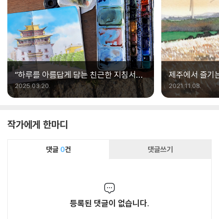
“하루를 아름답게 담는 친근한 지침서가
제주에서 즐기는
되고 싶어요”
2025.03.20.
2021.11.08.
작가에게 한마디
댓글
0
건
댓글쓰기
등록된 댓글이 없습니다.