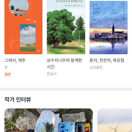
그래서, 제주
상수리나무와 함께한
혼자, 천천히, 북유럽
시간
방
상상출판
한길사
절판
작가 인터뷰