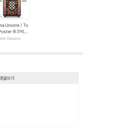
na Urioste / To
Poster 쥬크박스
 (The Jukebox
hid Classics
bum) [LP]
댓글쓰기