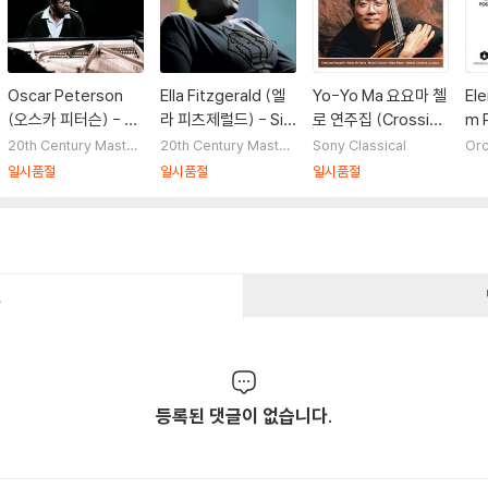
Oscar Peterson
Ella Fitzgerald (엘
Yo-Yo Ma 요요마 첼
Ele
(오스카 피터슨) - Pl
라 피츠제럴드) - Sin
로 연주집 (Crossing
m 
ays The Cole Port
gs The Essential C
Borders : A Musica
앨범
20th Century Master
20th Century Master
Sony Classical
Orc
works
works
er Songbook [블루
ole Porter Song B
l Journey)
Al
일시품절
일시품절
일시품절
컬러 LP]
ook [옐로우 컬러 L
P]
건
등록된 댓글이 없습니다.