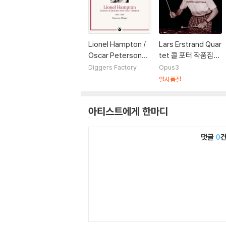
Lionel Hampton /
Lars Erstrand Quar
Oscar Peterson
tet 콜 포터 작품집
(라이오넬 햄프턴 / 오
(Cole Porter: Drea
Diggers Factory
Opus3
스카 피터슨) - Esse
m dancing) [LP]
일시품절
ntial Works 1953-1
954 [2LP]
아티스트에게 한마디
댓글
0