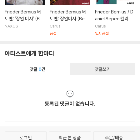
Frieder Bernius 베
Frieder Bernius 베
Frieder Bernius / D
토벤: '장엄 미사' (Be
토벤: 장엄미사 (Beet
aniel Sepec 칼리보
ethoven: 'Missa So
hoven: Missa Sole
다: 관현악 작품집 - 바
NAXOS
Carus
Carus
lemnis' Op.123)
mnis)
이올린 콘체르티노, 교
품절
일시품절
향곡 1번 외 (Johann
Wenzel Kalliwoda:
아티스트에게 한마디
Orchestral Works)
다니엘 제페크, 프리더
베르니우스
댓글
0
건
댓글쓰기
등록된 댓글이 없습니다.
로그인
최근 본 상품
주문/배송