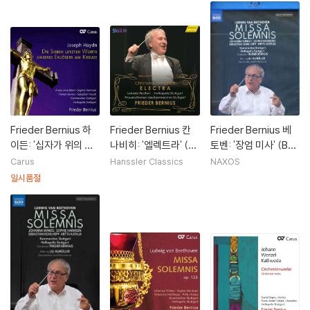
Frieder Bernius 하
Frieder Bernius 칸
Frieder Bernius 베
이든: '십자가 위의 일
나비히: '엘렉트라' (Jo
토벤: '장엄 미사' (Be
곱 말씀' (성악 판본)
hann Christian Can
ethoven: 'Missa So
Carus
Hanssler Classics
NAXOS
(Haydn: Die Sieben
nabich: Electra)
lemnis' Op.123)
일시품절
Letzten Worte Uns
eres Erlosers Am K
reuze 'The Seven L
ast Words of Chris
t')