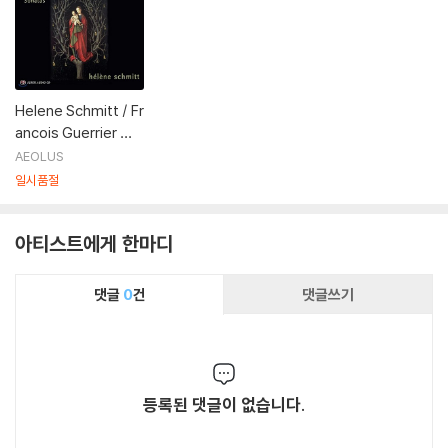
Helene Schmitt / Fr
ancois Guerrier 비
버: 로자리오(미스터
AEOLUS
리) 소나타 전곡 (Hein
일시품절
rich Ignaz Biber: Th
e Rosary Sonatas
아티스트에게 한마디
[Die Rosenkranzso
naten]) 엘렌 슈미트,
프랑수아 게리에 외
댓글
0
건
댓글쓰기
등록된 댓글이 없습니다.