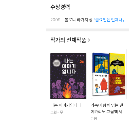
수상경력
2009
볼로냐 라가치 상
『금요일엔 언제나』
작가의 전체작품
나는 이야기입니다
가족이 함께 읽는 댄
야카리노 그림책 세트
소원나무
다봄