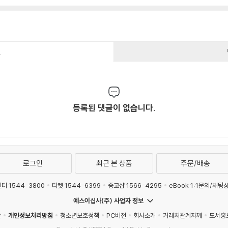
건
등록된 댓글이 없습니다.
로그인
최근 본 상품
주문/배송
터 1544-3800
티켓 1544-6399
중고샵 1566-4295
eBook 1:1문의/채팅
예스이십사(주) 사업자 정보
관
개인정보처리방침
청소년보호정책
PC버전
회사소개
거래처관계자께
도서홍