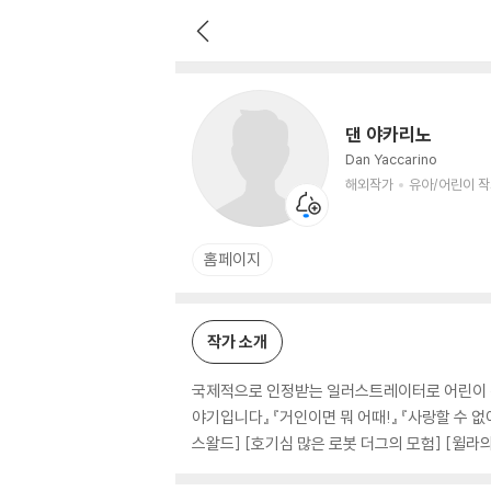
댄 야카리노
해외작가
유아/어린이 작가
댄 야카리노
Dan Yaccarino
해외작가
유아/어린이 
홈페이지
작가 소개
국제적으로 인정받는 일러스트레이터로 어린이 책
야기입니다』 『거인이면 뭐 어때!』 『사랑할 수 
스왈드] [호기심 많은 로봇 더그의 모험] [윌라