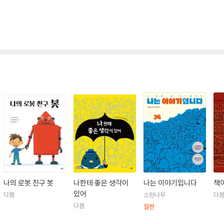
나의 로봇 친구 봇
나한테 좋은 생각이
나는 이야기입니다
책
있어
다봄
소원나무
다
다봄
절판