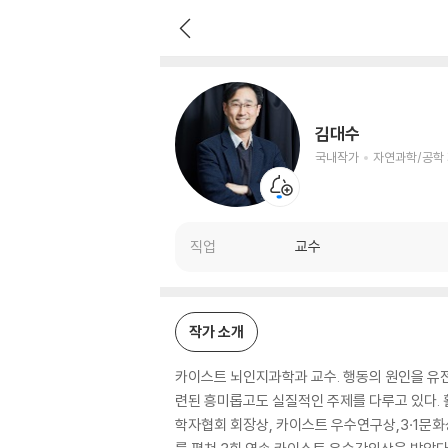
김대수
국내작가
자연과학/공학 저자
김대수
국내작가
자연과학/공학
직업
교수
작가 소개
카이스트 뇌인지과학과 교수. 행동의 원인을 유
련된 흥미롭고도 실질적인 주제를 다루고 있다. 
학자협회 회장상, 카이스트 우수연구상,3·1문화