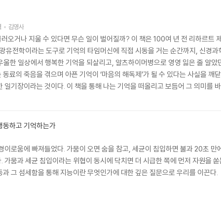
역
김영사
오거나 지울 수 있다면 무슨 일이 벌어질까? 이 책은 100여 년 전 리하르트 
해 광유전학이라는 도구로 기억의 타임머신에 직접 시동을 거는 순간까지, 신경과
우울한 일상에서 행복한 기억을 되살리고, 알츠하이머병으로 영영 잃은 줄 알았던
동료의 죽음을 겪으며 아픈 기억이 ‘마음의 해독제’가 될 수 있다는 사실을 깨닫
 일기장이라는 것이다. 이 책을 통해 나는 기억을 떠올리고 보듬어 그 의미를 바
어떻게 간직하고 떠나보낼 것인가에 관한 일이자, 우리가 사랑한 모든 이를 이해하
 행동하고 기억하는가
경이로움에 빠져들었다. 가뭄이 오면 숨을 참고, 세균이 침입하면 불과 20초 만에
 가뭄과 세균 침입이라는 위협이 동시에 닥치면 더 시급한 쪽에 먼저 자원을 쏟는
동과 그 섬세함을 통해 지능이란 무엇인가에 대한 깊은 질문으로 우리를 이끈다.