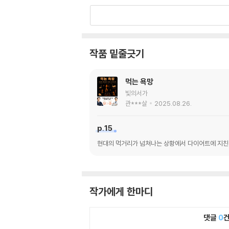
작품 밑줄긋기
먹는 욕망
빛의서가
관***살
2025.08.26.
p.15
현대의 먹거리가 넘쳐나는 상황에서 다이어트에 지친
작가에게 한마디
댓글
0