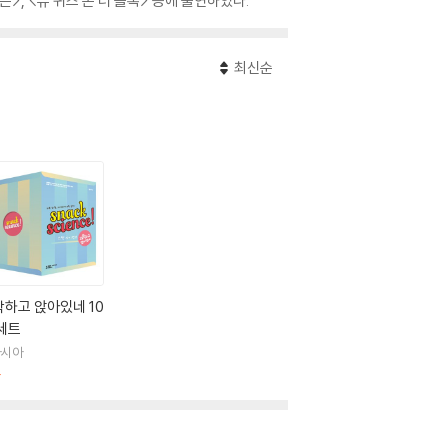
>, <유 퀴즈 온 더 블록> 등에 출연하였다.
최신순
하고 앉아있네 10
세트
아시아
판