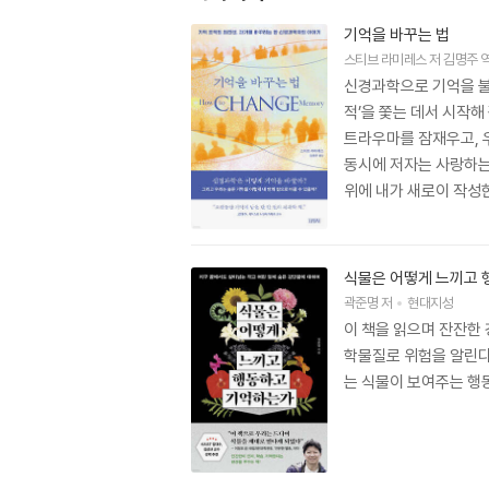
기억을 바꾸는 법
스티브 라미레스
저
김명주
신경과학으로 기억을 불러
적’을 쫓는 데서 시작
트라우마를 잠재우고, 
동시에 저자는 사랑하는 
위에 내가 새로이 작성한
중한 사건과 사람들을 
남을 한 권의 책이다.
식물은 어떻게 느끼고
곽준명
저
현대지성
이 책을 읽으며 잔잔한 
학물질로 위험을 알린다.
는 식물이 보여주는 행