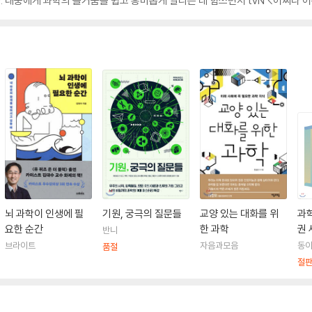
 대중에게 과학의 즐거움을 쉽고 흥미롭게 알리는 데 힘쓰면서 tvN <어쩌다 어른
뇌 과학이 인생에 필
기원, 궁극의 질문들
교양 있는 대화를 위
과학
요한 순간
한 과학
권 
반니
브라이트
자음과모음
동
품절
절