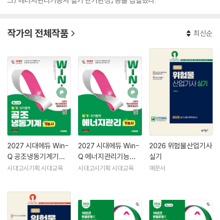
크) 에너지관리기능사 필기 단기완성』 등을 집필했다.
작가의 전체작품
최신순
2027 시대에듀 Win-
2027 시대에듀 Win-
2026 위험물산업기사
Q 공조냉동기계기능
Q 에너지관리기능사
실기
사 필기 단기합격
필기 단기합격
시대고시기획 시대교육
시대고시기획 시대교육
예문사