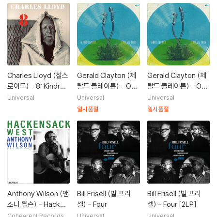
Charles Lloyd (찰스
Gerald Clayton (제
Gerald Clayton (제
로이드) - 8: Kindred
랄드 클레이튼) - One
랄드 클레이튼) - One
Spirits, Live From T
s & Twos [LP]
s & Twos
Universal
Universal
Universal
he Lobero Theatre
일시품절
일시품절
[2LP]
Anthony Wilson (앤
Bill Frisell (빌 프리
Bill Frisell (빌 프리
소니 윌슨) - Hacken
셀) - Four
셀) - Four [2LP]
sack West [LP]
Cohearent Records
Universal
Universal