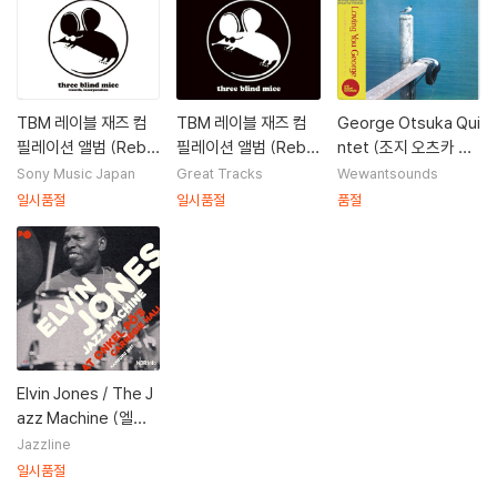
TBM 레이블 재즈 컴
TBM 레이블 재즈 컴
George Otsuka Qui
필레이션 앨범 (Rebir
필레이션 앨범 (Rebir
ntet (조지 오츠카 퀸
th of "TBM" The Ja
th of "TBM" The Ja
텟) - Loving You Ge
Sony Music Japan
Great Tracks
Wewantsounds
panese Deep Jazz
panese Deep Jazz
roge [LP]
일시품절
일시품절
품절
Compiled by Tatsu
Compiled by Tatsu
o Sunaga)
o Sunaga) [2LP]
Elvin Jones / The J
azz Machine (엘빈
존스 / 재즈 머신) - At
Jazzline
Onkel PO's Carnegi
일시품절
e Hall Hamburg 198