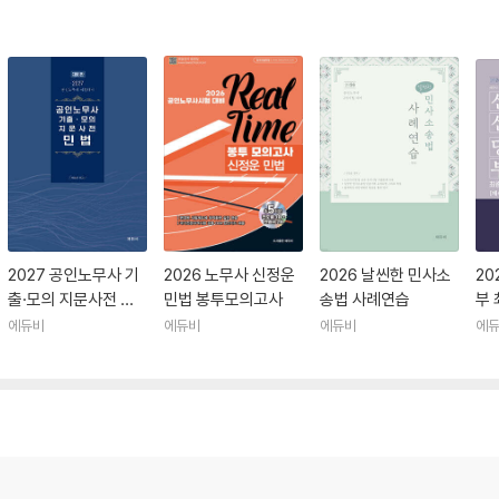
2027 공인노무사 기
2026 노무사 신정운
2026 날씬한 민사소
20
출·모의 지문사전 민
민법 봉투모의고사
송법 사례연습
부
법
에듀비
에듀비
에듀비
에