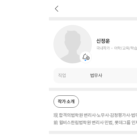
신정운
국내작가
어학/교육/학습 저자
신정운
국내작가
어학/교육/학습
직업
법무사
작가 소개
現 합격의법학원 변리사·노무사·감정평가사·법무
前 윌비스한림법학원 변리사 민법, 롯데그룹 인재