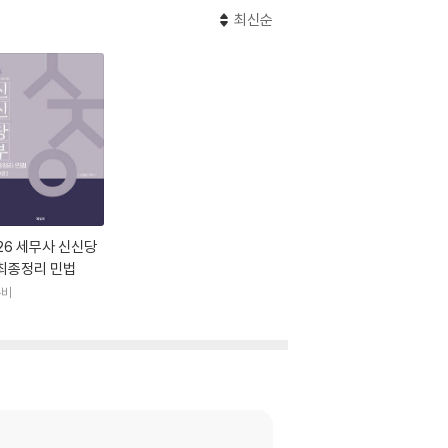
최신순
26 세무사 신신당
 최종정리 민법
듀비