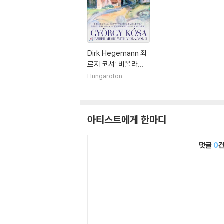
Dirk Hegemann 죄
르지 코셔: 비올라로
연주하는 실내악곡 2
Hungaroton
집 - 더크 헤게만 (Gy
orgy Kosa: Chamb
er Music with Viol
아티스트에게 한마디
a, Vol. 2)
댓글
0