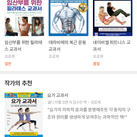
임산부를 위한 필라테
데라비에의 복근 운동
네이비씰 피트니스 교
스 교과서
교과서
과서
프로제
프로제
프로제
절판
품절
작가의 추천
요가 교과서
골디 카펠 오렌
저
김수진
역
프로제
“요가의 의학적 효과를 증명해주듯 각 동작의 구
조와 원리를 생생하게 보여주는 과학적인 책!”