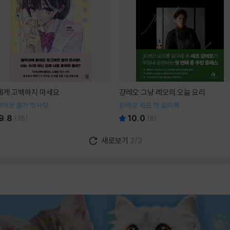
I에게 고백하지 마세요
걍레오 그냥 레오의 오늘 요리
그아웃 불가 첫사랑
강레오 셰프 첫 요리책
9.8
10.0
(
35
)
(
8
)
새로보기
2/3