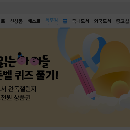
벤트
신상품
베스트
어린이
홈
국내도서
외국도서
중고샵
독후감
어린이