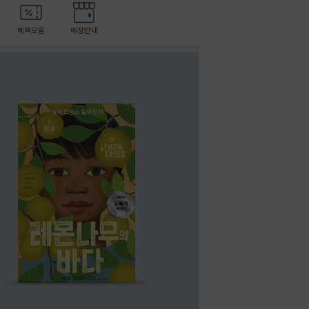
혜택모음
매장안내