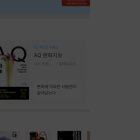
IQ→EQ→AQ
AQ 변화지능
리즈 트랜 저/한미선 역
알에이치코리아(RHK)
변화에 익숙한 사람만이
살아남는다