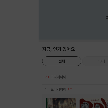
섬
지금, 인기 있어요
전체
10대
오디세이아
HOT
1
오디세이아
2