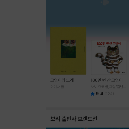
고양이의 노래
100만 번 산 고양이
이미나 글
사노 요코 글,그림/김난주
역
9.4
(
124
)
보리 출판사 브랜드전