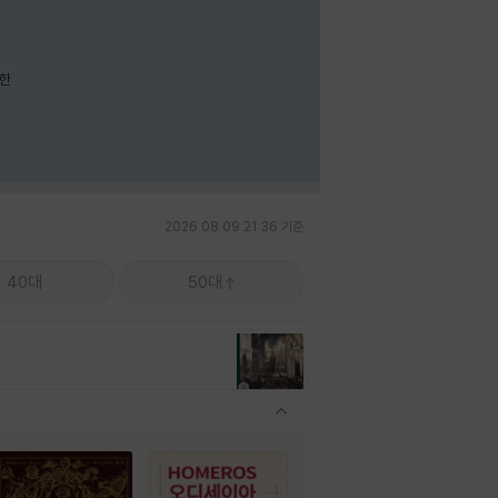
요한
2026.08.09 21:36 기준
40대
50대
관련상품 보이기/감축