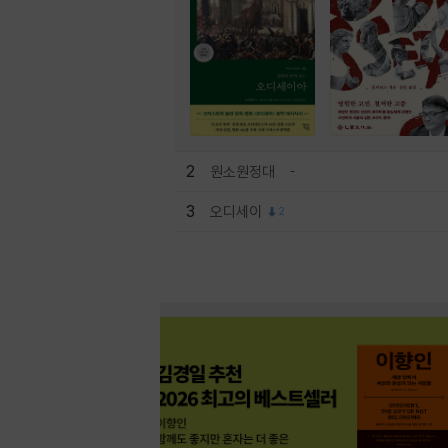
2
원소원정대
3
오디세이
2