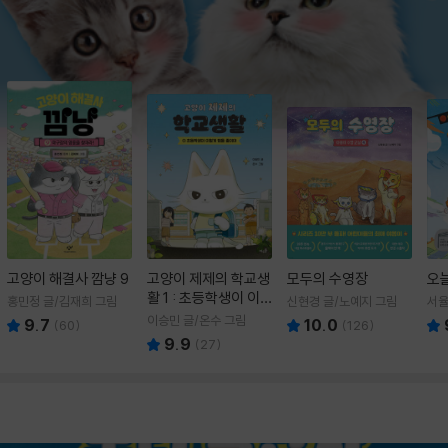
고양이 해결사 깜냥 9
고양이 제제의 학교생
모두의 수영장
오
활 1 : 초등학생이 이
홍민정 글/김재희 그림
신현경 글/노예지 그림
서율
렇게 힘들 줄이야
이승민 글/온수 그림
9.7
10.0
(
60
)
(
126
)
9.9
(
27
)