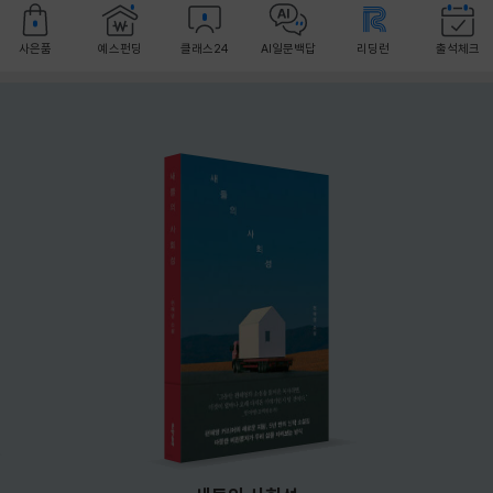
사은품
예스펀딩
클래스24
AI일문백답
리딩런
출석체크