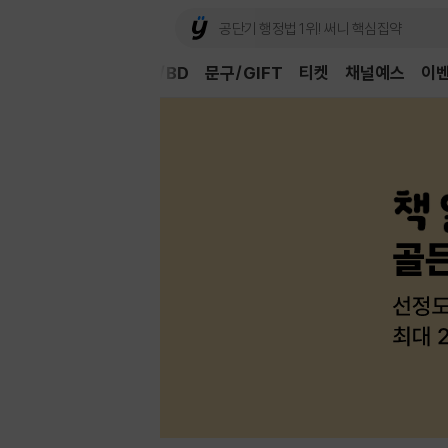
Book
CD/LP
DVD/BD
문구/GIFT
티켓
채널예스
이