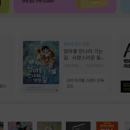
동화로 읽는 웹툰
상
엄마를 만나러 가는
길 : 사랑스러운 동그
라미
고먕 원저/김영리 글
다산어린이
모리 아크릴 스탠드 단독
 찾다
굿즈