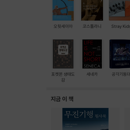
오뒷세이아
코스톨라니
Stray Kid
포켓몬 생태도
세네카
공각기동
감
지금 이 책