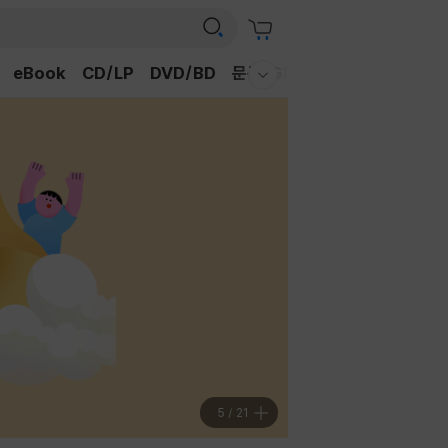
eBook
CD/LP
DVD/BD
문구/GIFT
티켓
채널예스
웰컴메뉴 모두보기
5
/
21