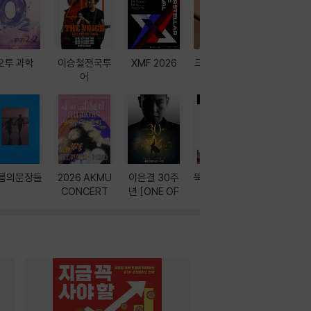
오투 과학
이승철전국투
XMF 2026
크레마 이북 리
방학에는 
어
더기
포터
름의문장들
2026 AKMU
이은결 30주
뚝딱! AI 3대장
이달의 인
CONCERT
년 [ONE OF
과
ONE]