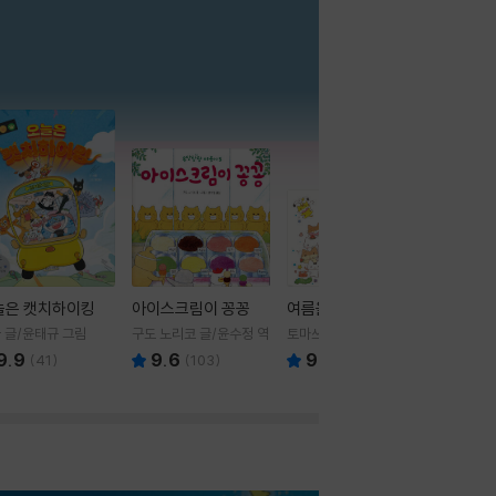
더보기
늘은 캣치하이킹
아이스크림이 꽁꽁
여름을 부탁해
 글/윤태규 그림
구도 노리코 글/윤수정 역
토마쓰리 글그림
9.9
9.6
9.8
(
41
)
(
103
)
(
24
)