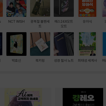
s
NCT WISH
광복절 볼펜세
예스24X모트
유아식
트
모트
대
박효신
북키링
성경 필사 노트
최태성 세계사
여