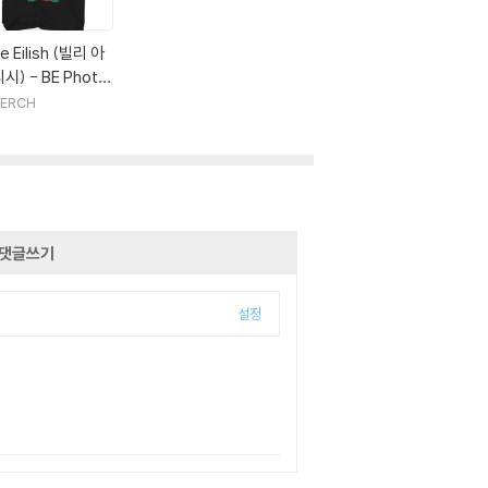
lie Eilish (빌리 아
시) - BE Photo
cycled EcoMax
ERCH
hirt - 3X Large
ack
댓글쓰기
설정