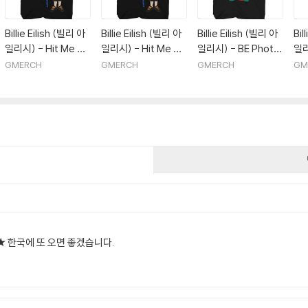
Billie Eilish (빌리 아
Billie Eilish (빌리 아
Billie Eilish (빌리 아
Bil
일리시) - Hit Me Ha
일리시) - Hit Me Ha
일리시) - BE Photo
일리
rd and Soft Recycl
rd and Soft Recycl
Recycled EcoMax
Re
GMERCH
GMERCH
GMERCH
GM
ed EcoMax Tour T
ed EcoMax Tour T
T-Shirt - 2X Large
T-S
-Shirt - Large Blac
-Shirt - Medium Bl
Black
Bl
k
ack
건
★★★ 한국에 또 오면 좋겠습니다.