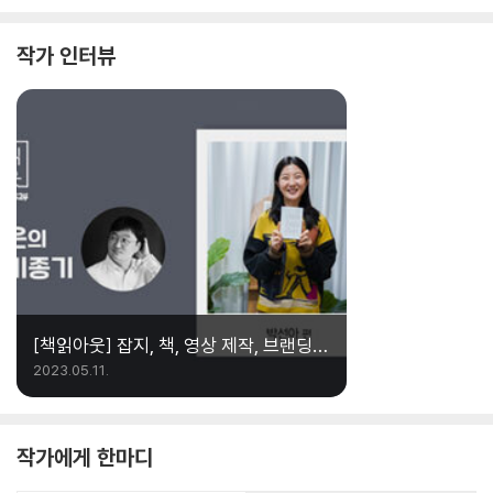
작가 인터뷰
[책읽아웃] 잡지, 책, 영상 제작, 브랜딩의
공통점 (G. 박선아 작가)
2023.05.11.
작가에게 한마디