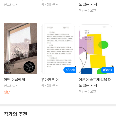
도 있는 거지
안그라픽스
위즈덤하우스
책읽는수요일
어떤 이름에게
우아한 언어
어른이 슬프게 걸을 때
도 있는 거지
안그라픽스
위즈덤하우스
책읽는수요일
절판
작가의 추천