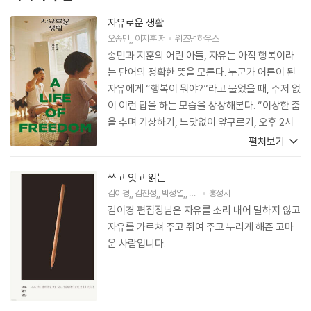
자유로운 생활
오송민
,
이지훈
저
위즈덤하우스
송민과 지훈의 어린 아들, 자유는 아직 행복이라
는 단어의 정확한 뜻을 모른다. 누군가 어른이 된
자유에게 “행복이 뭐야?”라고 물었을 때, 주저 없
이 이런 답을 하는 모습을 상상해본다. “이상한 춤
을 추며 기상하기, 느닷없이 앞구르기, 오후 2시
에 잡채국밥에 반주하기, 사랑의 단어가 맴돌 때
펼쳐보기
는 펜을 들고 편지 쓰기, 자기 전에 즐거웠던 일 소
리 내어 말하기, 애틋한 기쁨이 생겼을 때는 오히
쓰고 잇고 읽는
려 엉엉 울어버리기.” 이 책은 언젠가 자유가 들려
김이경
,
김진성
,
박성열
,
석윤이
홍성사
,
심우진
저
외 1명
줄 대답의 풍경을 미리 그려둔다. 투명한 사랑과
김이경 편집장님은 자유를 소리 내어 말하지 않고
또렷한 자유, 그리고 그 모든 순간을 경쾌하게 감
자유를 가르쳐 주고 쥐여 주고 누리게 해준 고마
싸안은 행복을.
운 사람입니다.