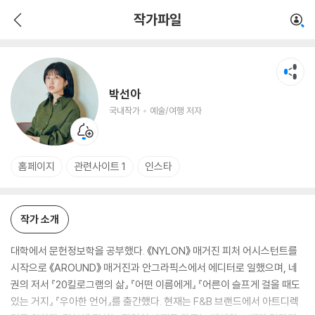
박선아
작가파일
국내작가
예술/여행 저자
박선아
국내작가
예술/여행 저자
홈페이지
관련사이트 1
인스타
작가 소개
대학에서 문헌정보학을 공부했다. 《NYLON》 매거진 피처 어시스턴트를
시작으로 《AROUND》 매거진과 안그라픽스에서 에디터로 일했으며, 네
권의 저서 『20킬로그램의 삶』 『어떤 이름에게』 『어른이 슬프게 걸을 때도
있는 거지』 『우아한 언어』를 출간했다. 현재는 F&B 브랜드에서 아트디렉