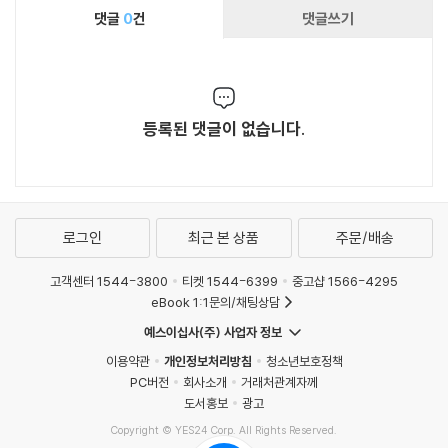
댓글
0
건
댓글쓰기
등록된 댓글이 없습니다.
로그인
최근 본 상품
주문/배송
고객센터 1544-3800
티켓 1544-6399
중고샵 1566-4295
eBook 1:1문의/채팅상담
예스이십사(주) 사업자 정보
이용약관
개인정보처리방침
청소년보호정책
PC버전
회사소개
거래처관계자께
도서홍보
광고
Copyright © YES24 Corp. All Rights Reserved.
MATOM12