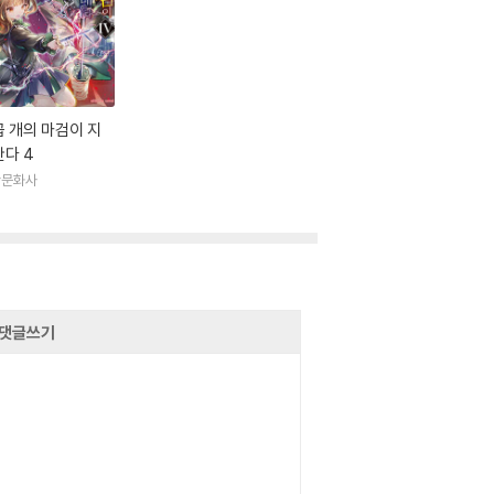
 개의 마검이 지
다 4
산문화사
댓글쓰기