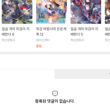
일곱 개의 마검이 지
최강 마법사의 은둔계
일곱 개의 마검이 지
일곱
배한다 6
획 12
배한다 5
배한
학산문화사
데이즈엔터
학산문화사
학
품절
건
등록된 댓글이 없습니다.