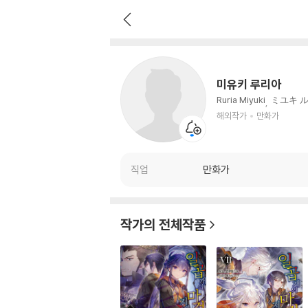
미유키 루리아
해외작가
만화가
미유키 루리아
Ruria Miyuki
ミユキ 
해외작가
만화가
직업
만화가
작가의 전체작품