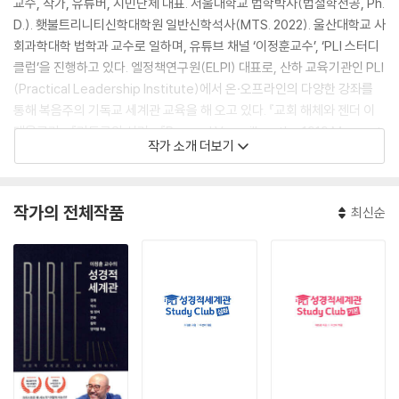
교수, 작가, 유튜버, 시민단체 대표. 서울대학교 법학박사(법철학전공, Ph.
D.). 횃불트리니티신학대학원 일반신학석사(MTS. 2022). 울산대학교 사
회과학대학 법학과 교수로 일하며, 유튜브 채널 ‘이정훈교수’, ‘PLI 스터디
클럽’을 진행하고 있다. 엘정책연구원(ELPI) 대표로, 산하 교육기관인 PLI
(Practical Leadership Institute)에서 온·오프라인의 다양한 강좌를
통해 복음주의 기독교 세계관 교육을 해 오고 있다. 『교회 해체와 젠더 이
데올로기』, 『기독교와 선거』, 『Beyond Versailles, the 1919 Moment
작가 소개 더보기
and a New Order in East Asia』(공저), 『Confucianism, Law and D
emocracy in Contemporary Korea』(공저) 등의 책을 저술했다.
작가의 전체작품
최신순