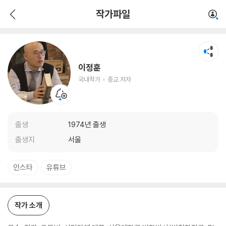
이정훈
작가파일
국내작가
종교 저자
이정훈
국내작가
종교 저자
출생
1974년 출생
출생지
서울
인스타
유튜브
작가 소개