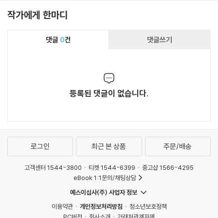
작가에게 한마디
댓글
0
건
댓글쓰기
등록된 댓글이 없습니다.
로그인
최근 본 상품
주문/배송
고객센터 1544-3800
티켓 1544-6399
중고샵 1566-4295
eBook 1:1문의/채팅상담
예스이십사(주) 사업자 정보
이용약관
개인정보처리방침
청소년보호정책
PC버전
회사소개
거래처관계자께