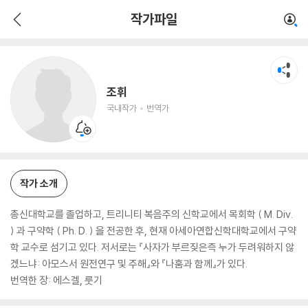
조휘
작가파일
국내작가
번역가
조휘
국내작가
번역가
작가 소개
총신대학교를 졸업하고, 트리니티 복음주의 신학교에서 목회학 ( M. Div.
) 과 구약학 ( Ph. D. ) 을 전공한 후, 현재 아세아연합신학대학교에서 구약
학 교수로 섬기고 있다. 저서로는 『사자가 부르짖은즉 누가 두려워하지 않
겠느냐: 아모스서 원전연구 및 주해』와 『나훔과 함께』가 있다.
번역한 장: 에스겔, 룻기