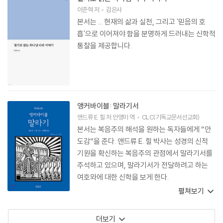
이준혁
저
감은사
본서는 ... 현재의 삶과 실천, 그리고 '믿음의 호
흡'으로 이어져야 함을 분명하게 드러내는 신학적
통찰을 제공합니다.
앵커바이블: 말라기서
앤드류 E. 힐
저
안영미
역
CLC(기독교문서선교회)
본서는 복음주의 해석을 원하는 독자들에게 “안
도감”을 준다. 앤드류 E. 힐 박사는 성경의 신적
기원을 확신하는 복음주의 관점에서 말라기서를
주석하고 있으며, 말라기서가 전달하려고 하는
여호와에 대한 신학을 보게 한다.
펼쳐보기
더보기