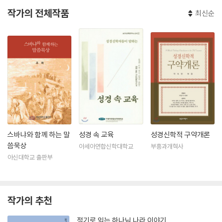
작가의 전체작품
최신순
스바냐와 함께 하는 말
성경 속 교육
성경신학적 구약개론
씀묵상
아세아연합신학대학교
부흥과개혁사
아신대학교 출판부
작가의 추천
절기로 읽는 하나님 나라 이야기