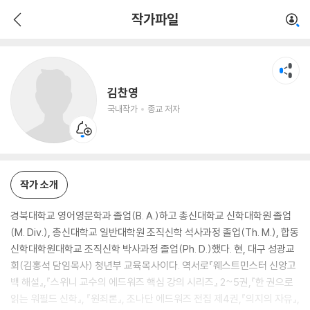
김찬영
작가파일
국내작가
종교 저자
김찬영
국내작가
종교 저자
작가 소개
경북대학교 영어영문학과 졸업(B. A.)하고 총신대학교 신학대학원 졸업
(M. Div.), 총신대학교 일반대학원 조직신학 석사과정 졸업(Th. M.), 합동
신학대학원대학교 조직신학 박사과정 졸업(Ph. D.)했다. 현, 대구 성광교
회(김홍석 담임목사) 청년부 교육목사이다. 역서로『웨스트민스터 신앙고
백 해설』,『스위니 교수의 에드워즈 핵심 강의 시리즈』 2~5권,『한 권으로
읽는 워필드 신학』, 『원죄론』, 조나단 에드워즈 전집 제4권,『의지의 자유』,