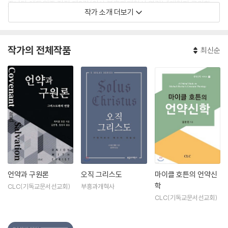
조나단 에드워즈 전집 제2권(이상 부흥과개혁사 역간),『개혁파 교의학』
작가 소개 더보기
(헤르만 바빙크의 『개혁교의학』의 축약본, 새물결플러스 역간[공역]) 등
이 있다.
작가의 전체작품
최신순
언약과 구원론
오직 그리스도
마이클 호튼의 언약신
학
CLC(기독교문서선교회)
부흥과개혁사
CLC(기독교문서선교회)