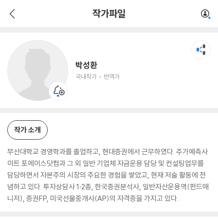
박성환
작가파일
국내작가
번역가
박성환
국내작가
번역가
작가 소개
부산대학교 경영학과를 졸업하고, 현대증권에서 근무하였다. 주가예측사
이트 포에이스닷컴과 그 외 일반 기업체 자금운용 담당 및 컨설팅업무를
담당하면서 자본주의 시장의 주요한 경험을 쌓았고, 현재 저술 활동에 전
념하고 있다. 투자상담사 1·2종, 한국증권분석사, 일반자산운용역(펀드매
니저), 증권FP, 미국선물중개사(AP)의 자격증을 가지고 있다.