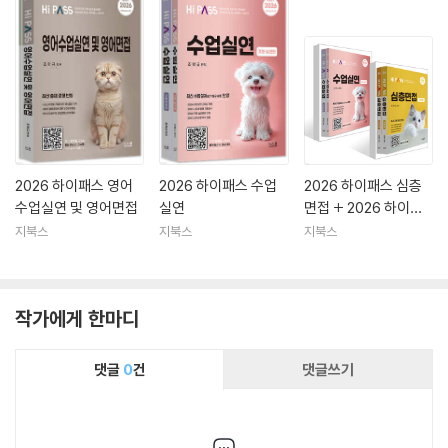
2026 하이패스 영어
2026 하이패스 수업
2026 하이패스 심층
수업실연 및 영어면접
실연
면접 + 2026 하이패
스 수업실연 세트
지북스
지북스
지북스
작가에게 한마디
댓글
0
건
댓글쓰기