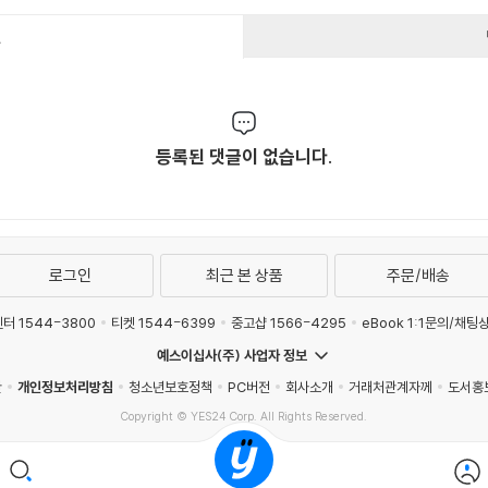
건
등록된 댓글이 없습니다.
로그인
최근 본 상품
주문/배송
터 1544-3800
티켓 1544-6399
중고샵 1566-4295
eBook 1:1문의/채팅
예스이십사(주) 사업자 정보
관
개인정보처리방침
청소년보호정책
PC버전
회사소개
거래처관계자께
도서홍
Copyright © YES24 Corp. All Rights Reserved.