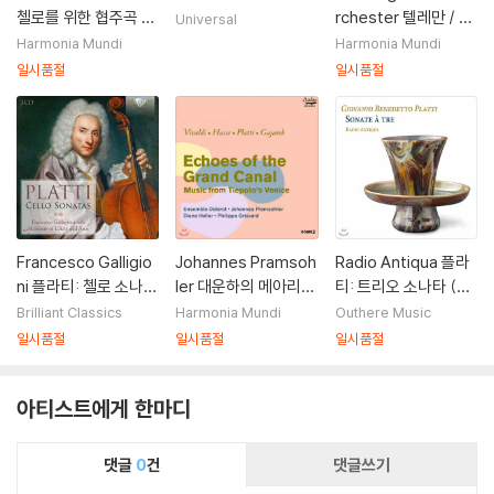
첼로를 위한 협주곡 (C
rchester 텔레만 / 플
Universal
oncerti Per Violonc
라티 / 비발디 / 제미니
Harmonia Mundi
Harmonia Mundi
ello)
아니: 협주곡집 (Tele
일시품절
일시품절
mann / Platti / Vival
di / Geminiani: Con
certi All'arrabbiata)
Francesco Galligio
Johannes Pramsoh
Radio Antiqua 플라
ni 플라티: 첼로 소나타
ler 대운하의 메아리
티: 트리오 소나타 (Pl
(Platti: Cello Sonat
(Echoes of the Gra
atti: Trio Sonatas)
Brilliant Classics
Harmonia Mundi
Outhere Music
as)
nd Canal)
일시품절
일시품절
일시품절
아티스트에게 한마디
댓글
0
건
댓글쓰기