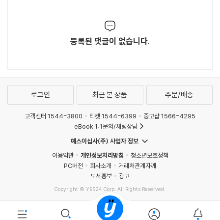
등록된 댓글이 없습니다.
로그인
최근 본 상품
주문/배송
고객센터 1544-3800
티켓 1544-6399
중고샵 1566-4295
eBook 1:1문의/채팅상담
예스이십사(주) 사업자 정보
이용약관
개인정보처리방침
청소년보호정책
PC버전
회사소개
거래처관계자께
도서홍보
광고
Copyright © YES24 Corp. All Rights Reserved.
MATOM11