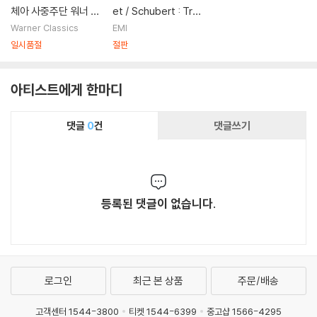
체아 사중주단 워너 전
et / Schubert : Tro
집 (Complete Warn
ut Quintet
Warner Classics
EMI
er Classics Edition)
일시품절
절판
아티스트에게 한마디
댓글
0
건
댓글쓰기
등록된 댓글이 없습니다.
로그인
최근 본 상품
주문/배송
고객센터 1544-3800
티켓 1544-6399
중고샵 1566-4295