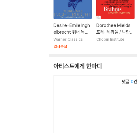
Desire-Emile Ingh
Dorothee Mields
elbrecht 워너 녹음
포레: 레퀴엠 / 브람
전집 (The Complet
스: 매장의 노래 (Fau
Warner Classics
Chopin Institute
e Erato Recording
re: Requiem op.48
일시품절
s) [박스세트]
/ Brahms: Begrabn
isgesang op.13)
아티스트에게 한마디
댓글
0