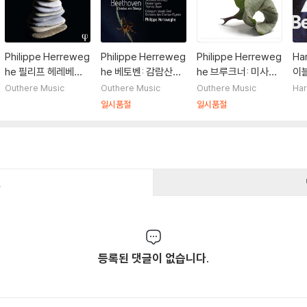
Philippe Herreweg
Philippe Herreweg
Philippe Herreweg
Ha
he 필리프 헤레베헤
he 베토벤: 감람산의
he 브루크너: 미사곡
이
종교 음악 모음집 (Sa
그리스도 - 필립 헤레
2번, 테 데움 (Bruckn
모음
Outhere Music
Outhere Music
Outhere Music
Har
cred Music)
베헤 (Beethoven:
er: Mass No. 2 in E
Ali
일시품절
일시품절
Christus am Olber
Minor, Te Deum W
ge)
AB 45)
건
등록된 댓글이 없습니다.