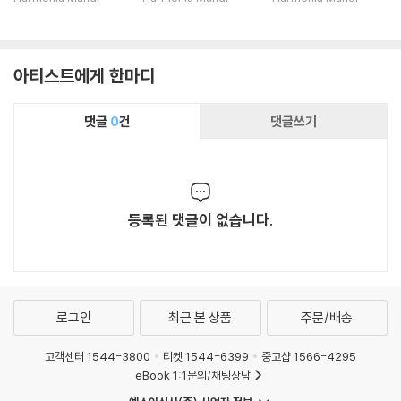
k: Piano Trios Op.6
소나타 / 비에른: 피아
러 트리오 (Beethov
5 B130, Op.90 B166
노 오중주 (Franck: Pi
en: Complete Pian
'Dumky')
ano Trio, Piano Qui
o Trios, Triple Conc
아티스트에게 한마디
ntet, Violin Sonata)
erto)
댓글
0
건
댓글쓰기
등록된 댓글이 없습니다.
로그인
최근 본 상품
주문/배송
고객센터 1544-3800
티켓 1544-6399
중고샵 1566-4295
eBook 1:1문의/채팅상담