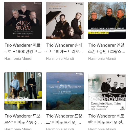
Trio Wanderer 아르
Trio Wanderer 슈베
Trio Wanderer 멘델
누보 - 1900년경 프랑
르트: 피아노 트리오
스존 / 슈만 / 브람스:
스 실내악 (Art Nouv
(Schubert: Piano Tr
피아노 트리오 전곡
Harmonia Mundi
Harmonia Mundi
Harmonia Mundi
eau - French Cham
ios. Nos.1 & 2)
(Mendelssohn / Sc
ber Music Around 1
humann / Brahms:
900)
Complete Piano Tri
o)
Trio Wanderer 드보
Trio Wanderer 프랑
Trio Wanderer 베토
르작: 피아노 삼중주 3
크: 피아노 트리오, 피
벤: 피아노 트리오 전
번, 4번 '둠키' (Dvora
아노 오중주, 바이올린
곡, 삼중 협주곡 - 반더
Harmonia Mundi
Harmonia Mundi
Harmonia Mundi