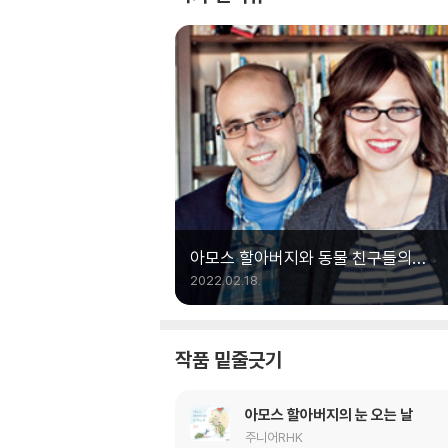
아모스 할아버지와 동물 친구들의
싱그러운 우정
2022.02.18.
작품 밑줄긋기
아모스 할아버지의 눈 오는 날
주니어RHK