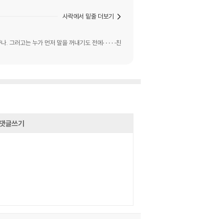
사락에서 밑줄 더보기
러고는 누가 먼저 말을 꺼내기도 전에· · · · ·친
댓글쓰기