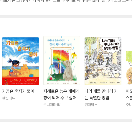
을 대표하는 그림책 작가이자 일러스트레이터로 자리매김했다. 필립이 쓰고 그린 책
가끔은 혼자가 좋아
지혜로운 늙은 개에게
나의 개를 만나러 가
아
창이 되어 주고 싶어
는 특별한 방법
스를
한빛에듀
주니어RHK
원더박스
주니