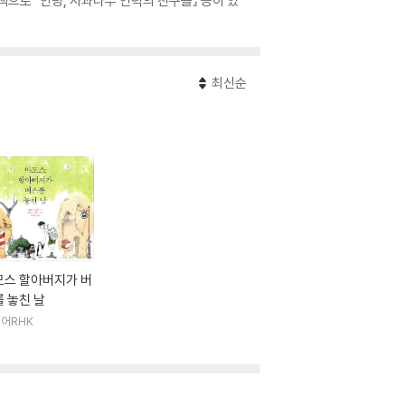
으로 『안녕, 사과나무 언덕의 친구들』 등이 있
최신순
모스 할아버지가 버
 놓친 날
어RHK