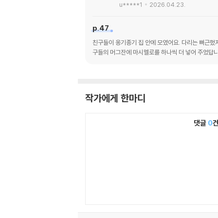
u*****1
2026.04.23.
p.47
친구들이 옹기종기 집 안에 모였어요. 다리는 뻐근했지만
구들의 머그잔에 마시멜로를 하나씩 더 넣어 주었답니
작가에게 한마디
댓글
0