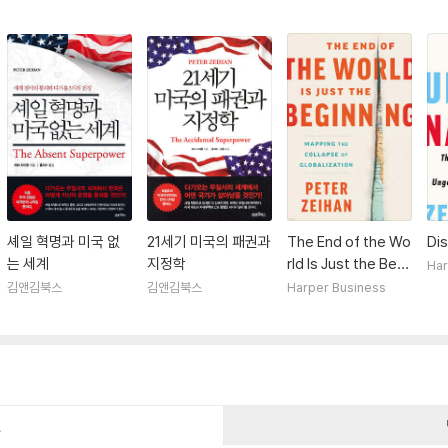
셰일 혁명과 미국 없
21세기 미국의 패권과
The End of the Wo
Dis
는 세계
지정학
rld Is Just the Begi
Har
nning: Mapping th
김앤김북스
김앤김북스
Harper Business
e Collapse of Glob
alization
건