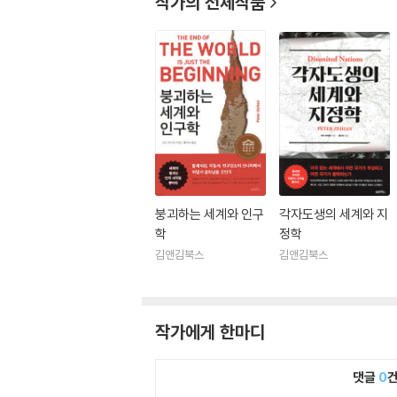
작가의 전체작품
붕괴하는 세계와 인구
각자도생의 세계와 지
학
정학
김앤김북스
김앤김북스
작가에게 한마디
댓글
0