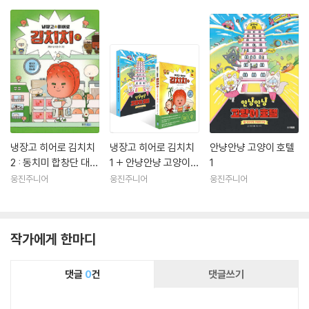
냉장고 히어로 김치치
냉장고 히어로 김치치
안냥안냥 고양이 호텔
2 : 동치미 합창단 대소
1 + 안냥안냥 고양이
1
동
호텔 1 세트
웅진주니어
웅진주니어
웅진주니어
작가에게 한마디
댓글
0
건
댓글쓰기