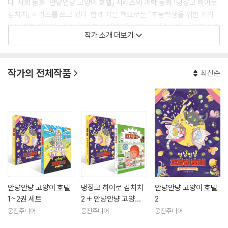
다. 사회 동화 「안냥안냥 고양이 호텔」 시리즈와 과학 동화 「냉장고 히어로
김치치」 시리즈를 쓰고 있다. 함께 지은 책으로는 『초등학생을 위한 거의
모든 과학 개념어』, 『코딩&과학 동시에 잡는 CSI 코딩수사대』, 『공부 습관
작가 소개 더보기
을 잡아주는 초등 방학 탐구생활』 등이 있다.
작가의 전체작품
최신순
안냥안냥 고양이 호텔
냉장고 히어로 김치치
안냥안냥 고양이 호텔
1~2권 세트
2 + 안냥안냥 고양이
2
호텔 2 세트
웅진주니어
웅진주니어
웅진주니어