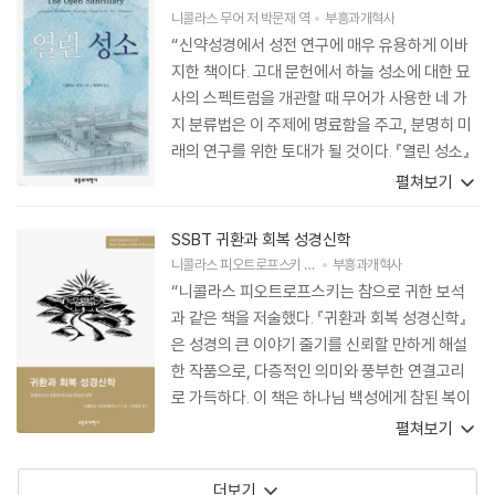
니콜라스 무어
저
박문재
역
부흥과개혁사
“신약성경에서 성전 연구에 매우 유용하게 이바
지한 책이다. 고대 문헌에서 하늘 성소에 대한 묘
사의 스펙트럼을 개관할 때 무어가 사용한 네 가
지 분류법은 이 주제에 명료함을 주고, 분명히 미
래의 연구를 위한 토대가 될 것이다. 『열린 성소』
는 많은 독자에게 주 예수 그리스도의 인격과 사
펼쳐보기
역에서 하늘에 계신 하나님 앞에 나아가는 것에
대한 신약성경의 선포에 대해 새로운 전망을 열어
SSBT 귀환과 회복 성경신학
줄 것이다.”
니콜라스 피오트로프스키
저
김희정
부흥과개혁사
역
“니콜라스 피오트로프스키는 참으로 귀한 보석
과 같은 책을 저술했다. 『귀환과 회복 성경신학』
은 성경의 큰 이야기 줄기를 신뢰할 만하게 해설
한 작품으로, 다층적인 의미와 풍부한 연결고리
로 가득하다. 이 책은 하나님 백성에게 참된 복이
자 기쁨의 근원이 되어 이들이 성경을 더 깊이 알
펼쳐보기
고 즐기도록 도울 것이다.”
더보기