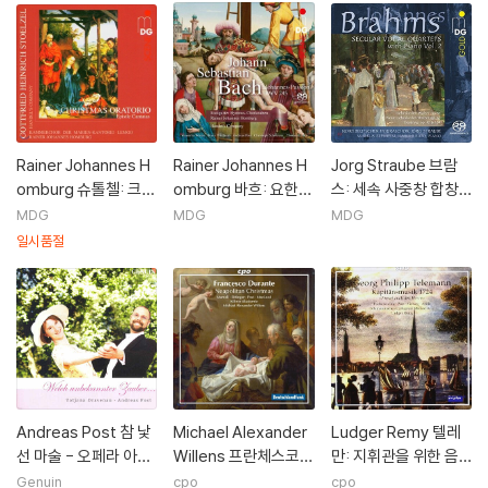
Rainer Johannes H
Rainer Johannes H
Jorg Straube 브람
omburg 슈톨첼: 크리
omburg 바흐: 요한
스: 세속 사중창 합창 -
스마스 오라토리오 (S
수난곡 (J.S. Bach: Jo
사랑의 노래 왈츠 외
MDG
MDG
MDG
tolzel: Christmas O
hannes-Passion B
(Brahms: Secular V
일시품절
ratorio)
WV245) 라이너 요하
ocal Quartets with
네스 홈부르크, 헨델
Piano Vol.2 - Liebe
컴퍼니, 슈투트가르트
slieder-Walzer Op.
성가 합창단
52, Gesange Op.4
2 & 104)
Andreas Post 참 낯
Michael Alexander
Ludger Remy 텔레
선 마술 - 오페라 아리
Willens 프란체스코
만: 지휘관을 위한 음
아집 (Welch Unbek
두란테: 나폴리의 크리
악 1724년 (Telema
Genuin
cpo
cpo