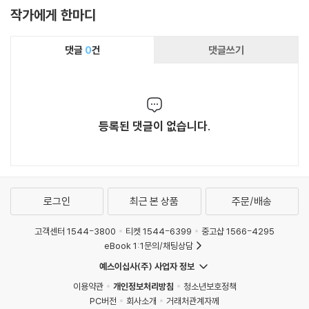
작가에게 한마디
댓글
0
건
댓글쓰기
등록된 댓글이 없습니다.
로그인
최근 본 상품
주문/배송
고객센터 1544-3800
티켓 1544-6399
중고샵 1566-4295
eBook 1:1문의/채팅상담
예스이십사(주) 사업자 정보
이용약관
개인정보처리방침
청소년보호정책
PC버전
회사소개
거래처관계자께