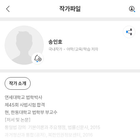
송인호
작가파일
국내작가
어학/교육/학습 저자
송인호
국내작가
어학/교육/학습 저자
작가 소개
연세대학교 법학박사
제45회 사법시험 합격
현, 한동대학교 법학부 부교수
[저서 및 논문]
통일법 강의: 기본이론과 주요쟁점, 법률신문사, 2015
과거청산과 통합(공저), 북한인권정보센터, 2016