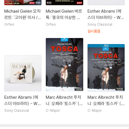
Michael Gielen 모차
Michael Gielen 바르
Esther Abrami (에
르트: '고아원' 미사 /
톡: '중국의 이상한 관
스더 아브라미) - Wo
하이든: '넬슨' 미사 (M
리', 바이올린 협주곡 2
men [레드 컬러 2LP]
Orfeo
Orfeo
Sony Classical
ozart: Waisenhaus
번 (Bartok: The Mir
일시품절
messe / Haydn: Ne
aculous Mandarin,
lsonmesse)
Violin Concerto No.
2)
Esther Abrami (에
Marc Albrecht 푸치
Marc Albrecht 푸치
스더 아브라미) - Wo
니: 오페라 '토스카' (P
니: 오페라 '토스카' (P
men
uccini: Tosca)
uccini: Tosca)
Sony Classical
C-Major
C-Major