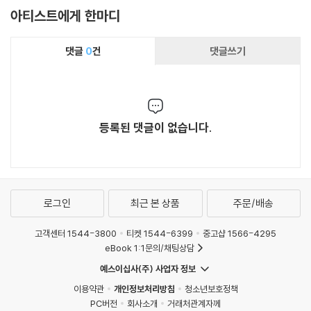
아티스트에게 한마디
댓글
0
건
댓글쓰기
등록된 댓글이 없습니다.
로그인
최근 본 상품
주문/배송
고객센터 1544-3800
티켓 1544-6399
중고샵 1566-4295
eBook 1:1문의/채팅상담
예스이십사(주) 사업자 정보
이용약관
개인정보처리방침
청소년보호정책
PC버전
회사소개
거래처관계자께