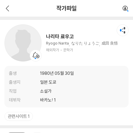
나리타 료우고
작가파일
해외작가
문학가
나리타 료우고
Ryogo Narita
なりた りょうご
成田 良悟
해외작가
문학가
출생
1980년 05월 30일
출생지
일본 도쿄
직업
소설가
데뷔작
바카노! 1
관련사이트 1