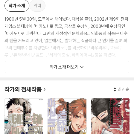
작가 소개
약력
1980년 5월 30일, 도쿄에서 태어났다. 대학을 졸업, 2002년 제9회 전격
게임소설 대상에 「바카노!」로 응모, 금상을 수상해, 2003년에 수상작인
「바카노!」로 데뷔한다. 그만의 개성적인 문체와 B급영화풍의 작풍은 다수
의 팬을 거느리고 있어, 일본에서는 발매하는 작품마다 큰 인기를 끌며 최
고의 판매부수를 자랑한다. 『바카노!』를 비롯하여 『바우와우!』『가루구
루!』『듀라라라!!』『뱀프! 』『세계의 중심, 하리야마 씨』 등을 펴냈다.
작가 소개 더보기
그의 대부분의 작품은 다양한 시점, 다양한 공간에 있는 개성적인 캐릭터
들이 마지막에 자연스럽게 연결되는 이야기 전개가 인상적이다. 20일 정
도의 기간 만에 수상작인 「바카노!」를 완성했다는 일화에서 알 수 있듯이
작가의 전체작품
최신순
속필로 유명하고, 그것과 동시에 오자 탈자가 많은 것으로도 유명하다. 오
자 탈자가 많음을 작가 자신도 인정하고 있으며 오히려 그런 오자를 바탕
으로 캐릭터나 설정을 추가하기도 한다. 그외에도 다양한 기법을 사용한
편집, 내용전달을 위한 연출을 가미한 일러스트 등도 나리타 료우고 작품
만의 특징이라 할 수 있다.