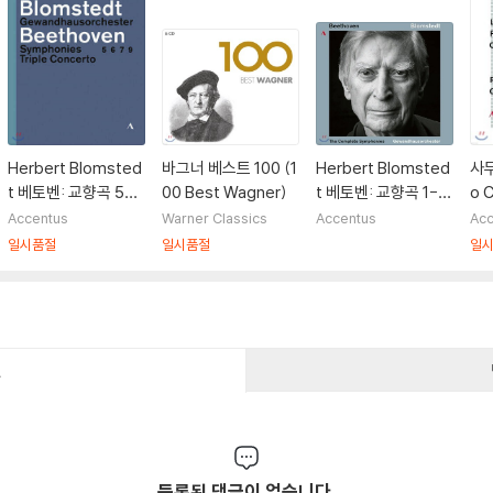
Herbert Blomsted
바그너 베스트 100 (1
Herbert Blomsted
사무
t 베토벤: 교향곡 5번,
00 Best Wagner)
t 베토벤: 교향곡 1-9
o 
6번 7번, 9번 `합창`,
번 전곡집 - 헤르베르
곡 
Accentus
Warner Classics
Accentus
Acc
3중 협주곡 - 헤르베
트 블롬슈테트 (Beet
- 
일시품절
일시품절
일
르트 블롬슈테트
hoven: The Symp
티벌
honies)
ym
a 
ern
건
등록된 댓글이 없습니다.