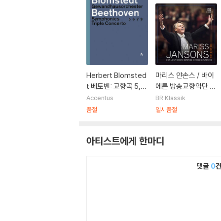
Herbert Blomsted
마리스 얀손스 / 바이
t 베토벤: 교향곡 5,
에른 방송교향악단 B
6, 7 & 9번 / 삼중협
R-KLASSIK 레이블
Accentus
BR Klassik
주곡 (Beethover: S
박스 세트 (Mariss J
품절
일시품절
ymphonies No.5,
ansons - The Editi
6, 7 & 9/triple Con
on)
아티스트에게 한마디
certo)
댓글
0