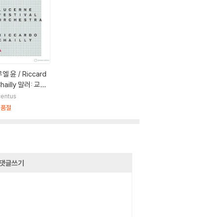
엘 윤 / Riccard
Chailly 말러: 교향
8번 '천인 교향곡'
entus
2016 루체른 페스
시품절
 실황 (Mahler: S
phony No.8 'of
Thousand' - Luc
e Festival)
댓글쓰기